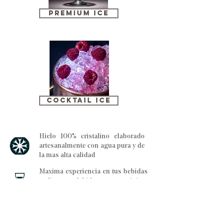
PREMIUM ICE
COCKTAIL ICE
Hielo 100% cristalino elaborado
artesanalmente con agua pura y de
la mas alta calidad
Maxima experiencia en tus bebidas
y licores debido a su minima
dilucion y larga duracion.
Elegancia y sofisticacion con hielos
de transparencia, tamano y formas