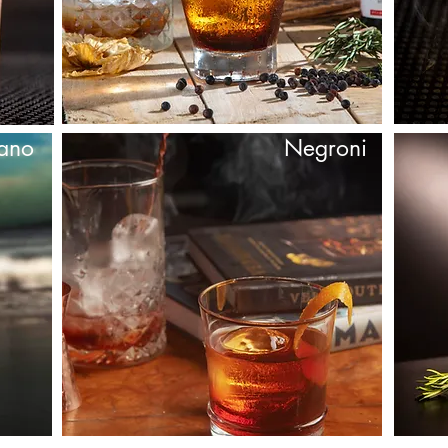
cano
Negroni